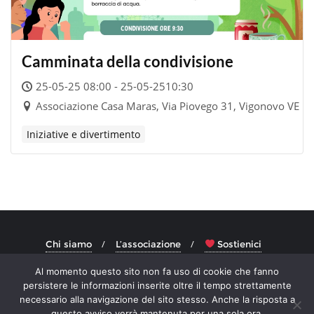
Camminata della condivisione
25-05-25 08:00 - 25-05-2510:30
Associazione Casa Maras, Via Piovego 31, Vigonovo VE
Iniziative e divertimento
Chi siamo
L’associazione
Sostienici
Sostienici da ora
Calendario Eventi
Al momento questo sito non fa uso di cookie che fanno
Radio, Tv e Media
Contatti
Privacy Policy
persistere le informazioni inserite oltre il tempo strettamente
necessario alla navigazione del sito stesso. Anche la risposta a
Copyright ©2026 Germoglio Novo APS . All rights reserved.
questo avviso verrà mantenuta per una sola ora.