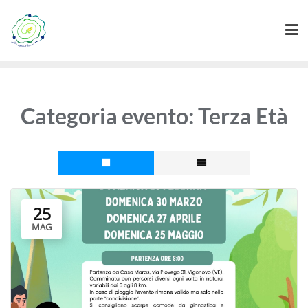
Skip
to
content
Categoria evento:
Terza Età
25
MAG