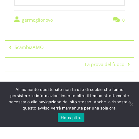
germoglionovo
0
Navigazione
articoli
ScambiaAMO
La prova del fuoco
Al momento questo sito non fa uso di cookie che fanno
persistere le informazioni inserite oltre il tempo strettamente
necessario alla navigazione del sito stesso. Anche la risposta a
Chi siamo
L’associazione
Sostienici
questo avviso verrà mantenuta per una sola ora.
Sostienici da ora
Calendario Eventi
Ho capito.
Radio, Tv e Media
Contatti
Privacy Policy
Copyright ©2026 Germoglio Novo APS . All rights reserved.