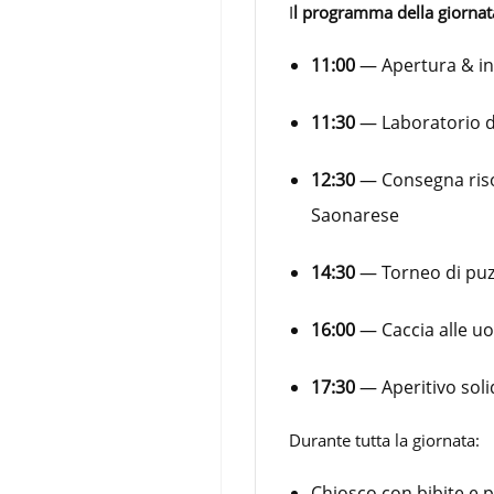
I
l programma della giornat
11:00
— Apertura & in
11:30
— Laboratorio di
12:30
— Consegna risott
Saonarese
14:30
— Torneo di puz
16:00
— Caccia alle uov
17:30
— Aperitivo soli
Durante tutta la giornata:
Chiosco con bibite e p