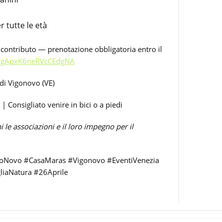
r tutte le età
 a contributo — prenotazione obbligatoria entro il
le/gApxK6neRVcCEdgNA
di Vigonovo (VE)
| Consigliato venire in bici o a piedi
 le associazioni e il loro impegno per il
ioNovo #CasaMaras #Vigonovo #EventiVenezia
gliaNatura #26Aprile