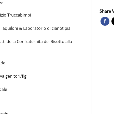
a:
Share 
izio Truccabimbi
 aquiloni & Laboratorio di cianotipia
i della Confraternita del Risotto alla
zle
a genitori/figli
dale
anini