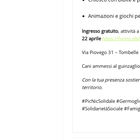
Animazioni e giochi pe
Ingresso gratuito
, attività
22 aprile
https://forms.g
Via Piovego 31 – Tombelle 
Cani ammessi al guinzaglio 
Con la tua presenza sostieni
territorio.
#PicNicSolidale #Germogl
#SolidarietàSociale #Fami