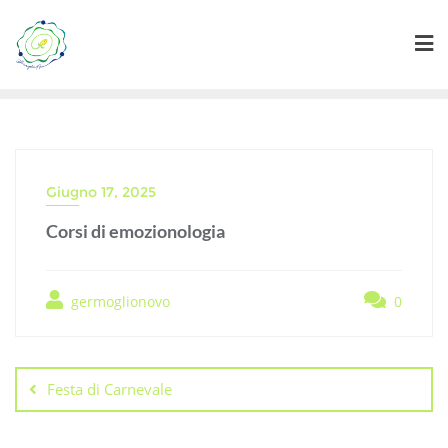
Skip
to
content
Giugno 17, 2025
Corsi di emozionologia
germoglionovo
0
Navigazione
articoli
Festa di Carnevale