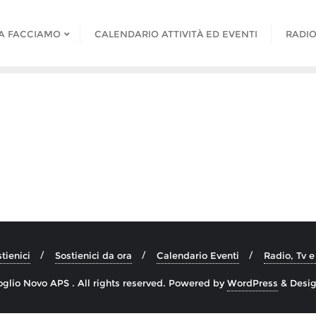
A FACCIAMO
CALENDARIO ATTIVITÀ ED EVENTI
RADIO
tienici
Sostienici da ora
Calendario Eventi
Radio, Tv 
lio Novo APS . All rights reserved.
Powered by
WordPress
&
Desi