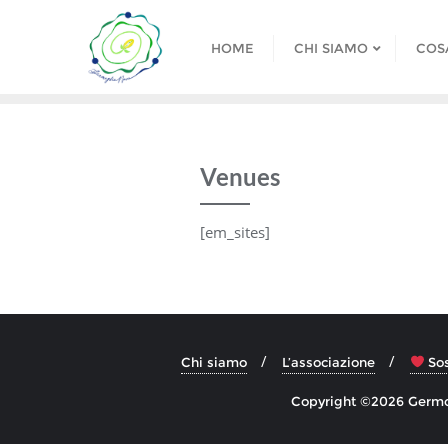
Skip
to
HOME
CHI SIAMO
COS
content
Venues
[em_sites]
Chi siamo
L’associazione
Sos
Copyright ©2026 Germog